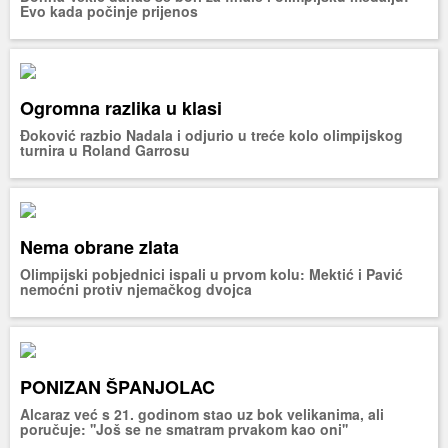
Evo kada počinje prijenos
Ogromna razlika u klasi
Đoković razbio Nadala i odjurio u treće kolo olimpijskog
turnira u Roland Garrosu
Nema obrane zlata
Olimpijski pobjednici ispali u prvom kolu: Mektić i Pavić
nemoćni protiv njemačkog dvojca
PONIZAN ŠPANJOLAC
Alcaraz već s 21. godinom stao uz bok velikanima, ali
poručuje: ''Još se ne smatram prvakom kao oni''