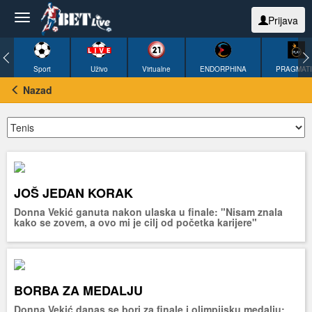
Prijava
Sport
Uživo
Virtualne
ENDORPHINA
PRAGMAT
Nazad
JOŠ JEDAN KORAK
Donna Vekić ganuta nakon ulaska u finale: "Nisam znala
kako se zovem, a ovo mi je cilj od početka karijere"
BORBA ZA MEDALJU
Donna Vekić danas se bori za finale i olimpijsku medalju: