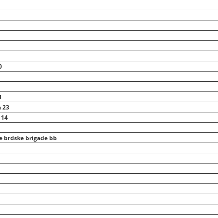
0
1
 23
 14
e brdske brigade bb