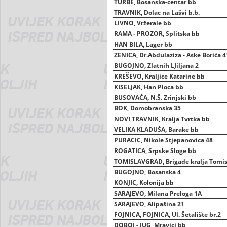
TURBE, Bosanska-centar bb
TRAVNIK, Dolac na Lašvi b.b.
LIVNO, Vržerale bb
RAMA - PROZOR, Splitska bb
HAN BILA, Lager bb
ZENICA, Dr.Abdulaziza - Aske Borića 4
BUGOJNO, Zlatnih LJiljana 2
KREŠEVO, Kraljice Katarine bb
KISELJAK, Han Ploca bb
BUSOVAČA, N.Š. Zrinjski bb
BOK, Domobranska 35
NOVI TRAVNIK, Kralja Tvrtka bb
VELIKA KLADUŠA, Barake bb
PURACIC, Nikole Stjepanovica 48
ROGATICA, Srpske Sloge bb
TOMISLAVGRAD, Brigade kralja Tomis
BUGOJNO, Bosanska 4
KONJIC, Kolonija bb
SARAJEVO, Milana Preloga 1A
SARAJEVO, Alipašina 21
FOJNICA, FOJNICA, Ul. Šetalište br.2
DOBOJ - JUG, Mravici bb