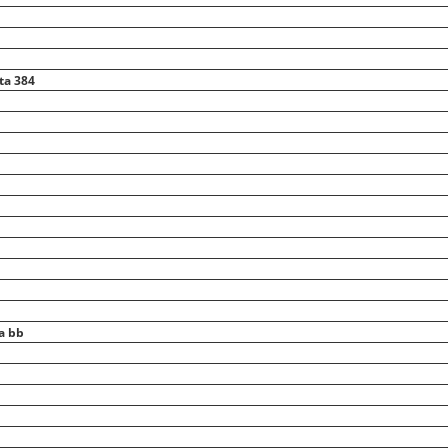
ta 384
a bb