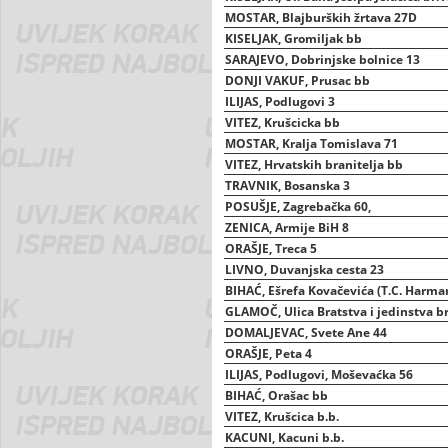
MOSTAR, Blajburških žrtava 27D
KISELJAK, Gromiljak bb
SARAJEVO, Dobrinjske bolnice 13
DONJI VAKUF, Prusac bb
ILIJAS, Podlugovi 3
VITEZ, Krušcicka bb
MOSTAR, Kralja Tomislava 71
VITEZ, Hrvatskih branitelja bb
TRAVNIK, Bosanska 3
POSUŠJE, Zagrebačka 60,
ZENICA, Armije BiH 8
ORAŠJE, Treca 5
LIVNO, Duvanjska cesta 23
BIHAĆ, Ešrefa Kovačevića (T.C. Harman
GLAMOČ, Ulica Bratstva i jedinstva br
DOMALJEVAC, Svete Ane 44
ORAŠJE, Peta 4
ILIJAS, Podlugovi, Moševaćka 56
BIHAĆ, Orašac bb
VITEZ, Krušcica b.b.
KACUNI, Kacuni b.b.