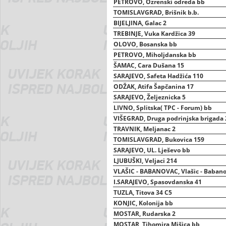
PETROVO, Ozrenski odreda bb
TOMISLAVGRAD, Brišnik b.b.
BIJELJINA, Galac 2
TREBINJE, Vuka Kardžica 39
OLOVO, Bosanska bb
PETROVO, Miholjdanska bb
ŠAMAC, Cara Dušana 15
SARAJEVO, Safeta Hadžića 110
ODŽAK, Atifa Šapčanina 17
SARAJEVO, Željeznicka 5
LIVNO, Splitska( TPC - Forum) bb
VIŠEGRAD, Druga podrinjska brigada 
TRAVNIK, Meljanac 2
TOMISLAVGRAD, Bukovica 159
SARAJEVO, UL. Lješevo bb
LJUBUŠKI, Veljaci 214
VLAŠIC - BABANOVAC, Vlašic - Babano
I.SARAJEVO, Spasovdanska 41
TUZLA, Titova 34 C5
KONJIC, Kolonija bb
MOSTAR, Rudarska 2
MOSTAR, Tihomira Mišica bb