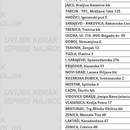
JAJCE, Kraljice Katarine bb
TARCIN - TPC, Mrdžana ?oke 125
HADŽICI, Igmanski put 5
SARAJEVO - RAKOVICA, Rakovicka Ces
TRENICA, Trenica bb
USORA, Ul. 110. HVO Brigade br. 59
DOBOJ, Nemanjina 6
TRAVNIK, Zenjak 12
TUZLA, Slatina 3
I. SARAJEVO, Spasovdanska 27b
PRIJEDOR, Kozarska 51
NOVI GRAD, Lazara Drljace bb
KOZARSKA DUBICA, Svetosavska 2
MOSTAR, Splitska 4
CAZIN, Šturlic bb
VIDOVICE ORAŠJE, Josipa Bana Jelacic
VLASENICA, Kralja Petra 17
BRATUNAC, Trg Miloša Obilica bb
ZENICA, Marsala Tita 48
LAKTAŠI, Karadordeva 47
ZENICA, Crkvice 40