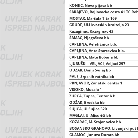
KONJIC, Nova pijaca bb
SARAJEVO, Rajlovacka cesta 41 TC Ro
MOSTAR, Maršala Tita 169
GRUDE, Ul.Hrvatskih brnitelja 23
Kazaginac, Kazaginac 43
ŠAMAC, Njegoševa bb
CAPLJINA, Veletržnica b.b.
CAPLJINA, Ante Starcevica b.b.
CAPLJINA, Mate Bobana bb
LJUBUŠKI - VELJACI, Veljaci 297
ODŽAK, Donji Svilaj bb
PALE, Srpskih ratnika bb
PRNJAVOR, Zanatski centar 1
VISOKO, Musala 1
ŽUPCA, Župca, Centar b.b.
ODŽAK, Brodska bb
ŠUJICA, Ul.Šujica 320
MAGLAJ, Ul.Misurići bb
KOZARAC, M. Stojanovica bb
BOSANSKO GRAHOVO, Livanjski put 
GLAMOC, Junuza Durata bb