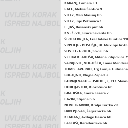
KAKANJ, Lamela L 1
PALE, Alekse Šantića 9
VITEZ, Mali Mošunj bb
VITEZ, Ilije Petrovica 1
ILIJAŠ, Bosanski put bb
KNEŽEVO, Brace Sevarila bb
ŠIROKI BRIJEG, Fra Didaka Buntica 11
VRPOLJE - POSUŠJE, Ul. Mukinje br.45
SOVICI - GRUDE, Sovici bb
VELIKA KLADUŠA, Milana Pilipovića 7
SARAJEVO , VOGOŠĆA, Toma Mendeša
TOMISLAVGRAD, Trg Franje Tuđmana
BUGOJNO, Nugle Zapad 3
GORNJI VAKUF- USKOPLJE, 317. Slavn
DOBOJ-ISTOK, Klokotnica bb
GRADIŠKA, Kneza Lazara 2
CAZIN, Stijena b.b.
NOVI TRAVNIK, Kralja Tvrtka 29
HAN PJESAK, Željeznicka bb
KLADANJ, Avdage Hasica bb
LAKTAŠI, Karadordeva bb