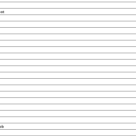
bot
bb