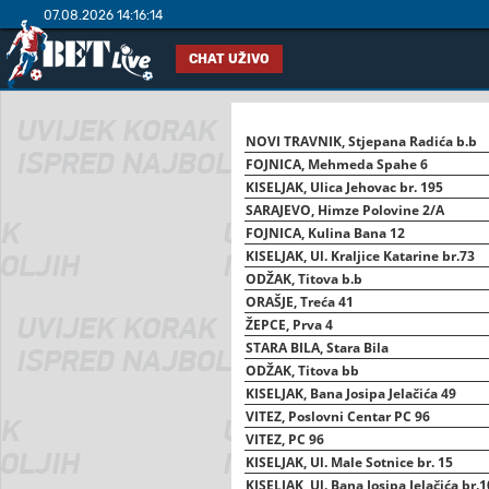
07.08.2026 14:16:15
CHAT UŽIVO
NOVI TRAVNIK, Stjepana Radića b.b
FOJNICA, Mehmeda Spahe 6
KISELJAK, Ulica Jehovac br. 195
SARAJEVO, Himze Polovine 2/A
FOJNICA, Kulina Bana 12
KISELJAK, Ul. Kraljice Katarine br.73
ODŽAK, Titova b.b
ORAŠJE, Treća 41
ŽEPCE, Prva 4
STARA BILA, Stara Bila
ODŽAK, Titova bb
KISELJAK, Bana Josipa Jelačića 49
VITEZ, Poslovni Centar PC 96
VITEZ, PC 96
KISELJAK, Ul. Male Sotnice br. 15
KISELJAK, Ul. Bana Josipa Jelačića br.