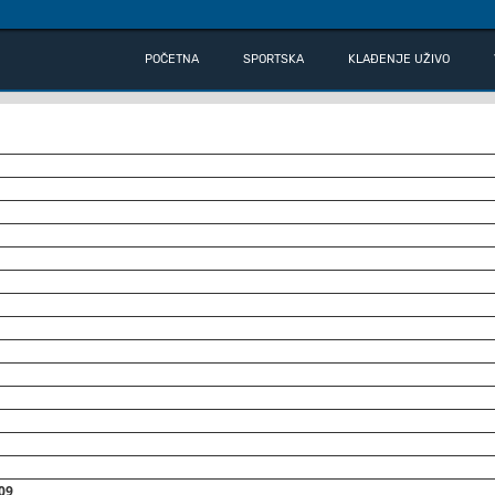
POČETNA
SPORTSKA
KLAĐENJE UŽIVO
109