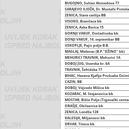
BUGOJNO, Sultan Ahmedova 77
SARAJEVO ILIDŽA, Dr. Mustafe Pintola
ZENICA, Stara caršija BB
VISOKO, Branilaca bb
ZENICA, Aska Borica 15
GORNJI VAKUF, Omladinska bb
DONJI VAKUF, 14. septembar BB
USKOPLJE, Pajic polje B.B.
MAGLAJ, Moševac (B.P."DŽINO" bb)
MEHURICI TRAVNIK, Mehurici 1A
DOBOJ JUG, Usorska br. 6A
TRAVNIK, Šehidska 17
BIHAC, Hasana Kjafije Prušcaka Ozimi
CAZIN, BB
DOBOJ, Vojvode Mišica bb
KOZARAC, M. Stojanovica bb
MOSTAR, Bišće Polje (Trgovački centar
ORAŠJE, Obilaznica bb
ZENICA, Londža 128
KALESIJA, Miljanovci bb
DRVAR, Titova bb