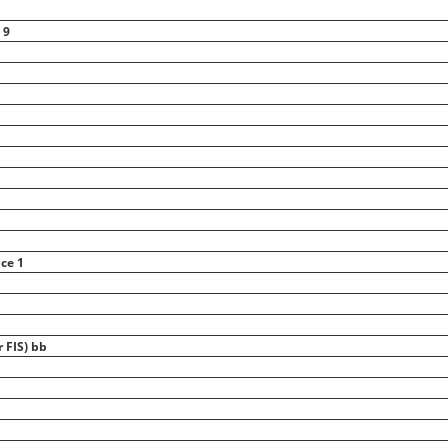
 9
ce 1
 FIS) bb