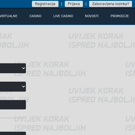
Registracija
Prijava
Zaboravljena lozinka?
VIRTUALNE
CASINO
LIVE CASINO
NOVOSTI
PROMOCIJE