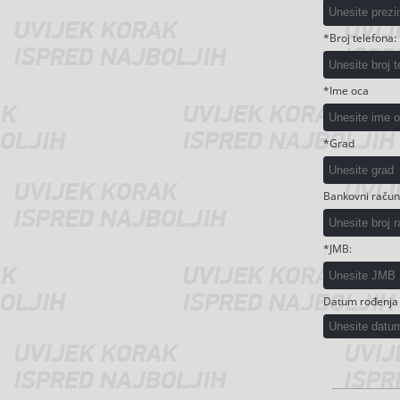
*Broj telefona:
*Ime oca
*Grad
Bankovni račun
*JMB:
Datum rođenja