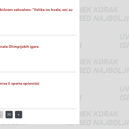
običnom zahvalom: "Velika im hvala, oni su
inala Olimpijskih igara
nisa (i sporta općenito)
.
30
»