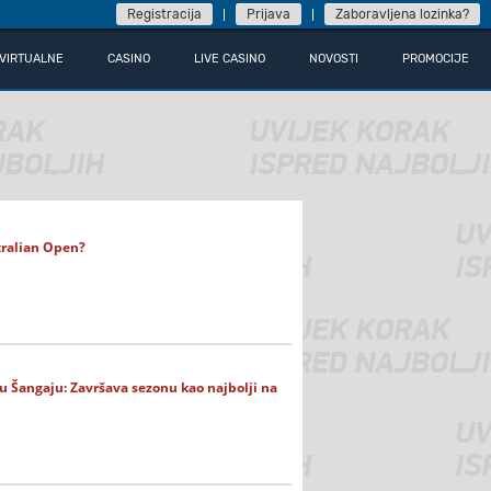
Registracija
Prijava
Zaboravljena lozinka?
VIRTUALNE
CASINO
LIVE CASINO
NOVOSTI
PROMOCIJE
tralian Open?
u Šangaju: Završava sezonu kao najbolji na