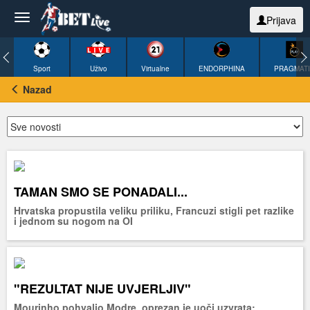
Prijava
Sport
Uživo
Virtualne
ENDORPHINA
PRAGMAT
Nazad
TAMAN SMO SE PONADALI...
Hrvatska propustila veliku priliku, Francuzi stigli pet razlike
i jednom su nogom na OI
"REZULTAT NIJE UVJERLJIV"
Mourinho pohvalio Modre, oprezan je uoči uzvrata: