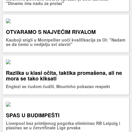
"Dinamo ima nadu za prolaz"
OTVARAMO S NAJVEĆIM RIVALOM
Kauboji stigli u Montpellier uoči kvalifikacija za OI: "Nadam
se da ćemo u nedjelju svi slaviti"
Razlika u klasi očita, taktika promašena, ali ne
mora se tako kiksati
Englezi se čudom čudili, Mourinho pokazao respekt
SPAS U BUDIMPEŠTI
Liverpool bez primljenog pogotka eliminirao RB Leipzig i
plasirao se u četvrtfinale Lige prvaka