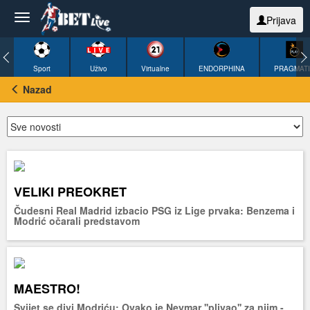
Prijava
Sport
Uživo
Virtualne
ENDORPHINA
PRAGMAT
Nazad
VELIKI PREOKRET
Čudesni Real Madrid izbacio PSG iz Lige prvaka: Benzema i
Modrić očarali predstavom
MAESTRO!
Svijet se divi Modriću: Ovako je Neymar ''plivao'' za njim -