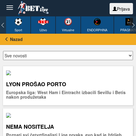
Prijava
Sport
Uživo
Virtualne
ENDORPHINA
PRAGMAT
Nazad
LYON PROŠAO PORTO
Europska liga: West Ham i Eintracht izbacili Sevillu i Betis
nakon produžetaka
NEMA NOSITELJA
Poznati svi četvrtfinalisti Lige prvaka, evo kad je ždrijeb