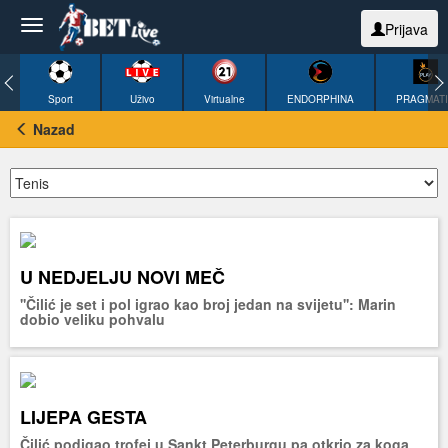
Prijava
Sport
Uživo
Virtualne
ENDORPHINA
PRAGMAT
Nazad
U NEDJELJU NOVI MEČ
''Čilić je set i pol igrao kao broj jedan na svijetu'': Marin
dobio veliku pohvalu
LIJEPA GESTA
Čilić podigao trofej u Sankt Peterburgu pa otkrio za koga