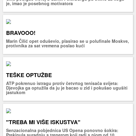
je, imao je posebnog motivatora
BRAVOOO!
Marin Čilić opet oduševio, plasirao se u polufinale Moskve,
protivnika za sat vremena poslao kući
TEŠKE OPTUŽBE
ATP pokrenuo istragu protiv četvrtog tenisača svijeta:
Djevojka ga optužila da ju je bacao u zid i pokušao ugušiti
jastukom
"TREBA MI VIŠE ISKUSTVA"
Senzacionalna pobjednica US Opena ponovno šokira:
Prekinula suradnju s trenerom koji radi s njom od 10.