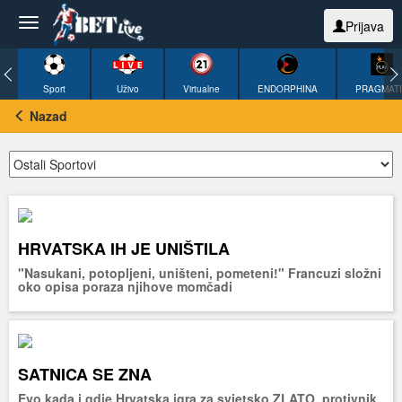
Prijava
Sport
Uživo
Virtualne
ENDORPHINA
PRAGMAT
Nazad
HRVATSKA IH JE UNIŠTILA
"Nasukani, potopljeni, uništeni, pometeni!" Francuzi složni
oko opisa poraza njihove momčadi
SATNICA SE ZNA
Evo kada i gdje Hrvatska igra za svjetsko ZLATO, protivnik