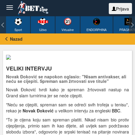
Prijava
Sport
Uživo
Virtualne
ENDORPHINA
PRAGMAT
Nazad
VELIKI INTERVJU
Novak Đoković se napokon oglasio: "Nisam antivakser, ali
neću se cijepiti. Spreman sam žrtvovati sve titule"
Novak Đoković tvrdi kako je spreman žrtovovati nastup na
Grand slam turnirima jer se neće cijepiti.
"Neću se cijepiti, spreman sam se odreći svih trofeja u tenisu",
rekao je
Novak Đoković
u velikom intervju za engleski
BBC
.
"To je cijena koju sam spreman platiti. Nikad nisam bio protiv
cijepljenja, primio sam ih kao dijete, ali uvijek sam podržavao
slobodu izbora", odgovorio je srpski tenisač na pitanje novinara