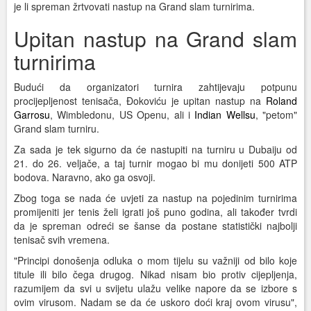
je li spreman žrtvovati nastup na Grand slam turnirima.
Upitan nastup na Grand slam
turnirima
Budući da organizatori turnira zahtijevaju potpunu
procijepljenost tenisača, Đokoviću je upitan nastup na
Roland
Garrosu
, Wimbledonu, US Openu, ali i
Indian Wellsu
, "petom"
Grand slam turniru.
Za sada je tek sigurno da će nastupiti na turniru u Dubaiju od
21. do 26. veljače, a taj turnir mogao bi mu donijeti 500 ATP
bodova. Naravno, ako ga osvoji.
Zbog toga se nada će uvjeti za nastup na pojedinim turnirima
promijeniti jer tenis želi igrati još puno godina, ali također tvrdi
da je spreman odreći se šanse da postane statistički najbolji
tenisač svih vremena.
"Principi donošenja odluka o mom tijelu su važniji od bilo koje
titule ili bilo čega drugog. Nikad nisam bio protiv cijepljenja,
razumijem da svi u svijetu ulažu velike napore da se izbore s
ovim virusom. Nadam se da će uskoro doći kraj ovom virusu",