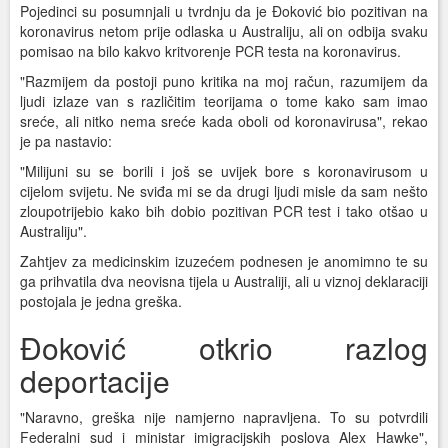
Pojedinci su posumnjali u tvrdnju da je Đoković bio pozitivan na
koronavirus netom prije odlaska u Australiju, ali on odbija svaku
pomisao na bilo kakvo kritvorenje PCR testa na koronavirus.
"Razmijem da postoji puno kritika na moj račun, razumijem da
ljudi izlaze van s različitim teorijama o tome kako sam imao
sreće, ali nitko nema sreće kada oboli od koronavirusa", rekao
je pa nastavio:
"Milijuni su se borili i još se uvijek bore s koronavirusom u
cijelom svijetu. Ne sviđa mi se da drugi ljudi misle da sam nešto
zloupotrijebio kako bih dobio pozitivan PCR test i tako otšao u
Australiju".
Zahtjev za medicinskim izuzećem podnesen je anomimno te su
ga prihvatila dva neovisna tijela u Australiji, ali u viznoj deklaraciji
postojala je jedna greška.
Đoković otkrio razlog
deportacije
"Naravno, greška nije namjerno napravljena. To su potvrdili
Federalni sud i ministar imigracijskih poslova Alex Hawke",