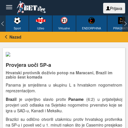
Prijava
Sport
Uživo
Virtualne
ENDORPHINA
PRAGMAT
Nazad
Provjera uoči SP-a
Hrvatski protivnik doživio potop na Maracani, Brazil im
zabio šest komada
Panama je smještena u skupinu L s hrvatskom nogometnom
reprezentacijom.
Brazil
je uvjerljivo slavio protiv
Paname
(6:2) u prijateljskoj
provjeri uoči odlaska na Svjetsko nogometno prvenstvo koje se
igra u SAD-u, Kanadi i Meksiku.
Brazilci su odlično otvorili utakmicu protiv hrvatskog protivnika
na SP-u i poveli već u 1. minuti nakon što je Casemiro presjekao