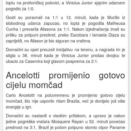
loptu na protivničkoj polovici, a Vinicius Junior sjajnim udarcem
pogodio za 1:0.
Gosti su poravnali na 1:1 u 12. minuti, kada je Murillo iz
slobodnog udarca zapucao, no lopta je pogodila Matheusa
Cunha i prevarila Alissona za 1:1. Nakon izjednačenja imali su
priliku za potpuni preokret, preko Escobara i Ismaela Diaza su
zaprijetili, no Alisson je bio siguran na vratima.
Domaćini su opet preuzeli inicijativu na terenu, a nagrada im je
stigla u 38. minuti kada je Vinicius Junior prošao dvojicu te
ubacio za Casemira koji glavom posprema za 2:1.
Ancelotti promijenio gotovo
cijelu momčad
Carlo Ancelotti na poluvremenu je promijenio gotovo cijelu
momčad, što nije usporilo ritam Brazila, već je donijelo još više
energije u igri.
Domaćini su nastavili s visokim pritiskom, a upravo je nakon
jedne pogreške vratara Mosquere Rayan u 52. minuti povećao
prednost na 3:1. Brazil je potom potpuno slomio otpor Paname