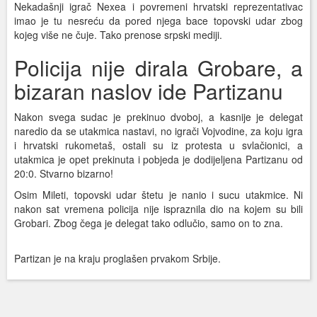
Nekadašnji igrač Nexea i povremeni hrvatski reprezentativac
imao je tu nesreću da pored njega bace topovski udar zbog
kojeg više ne čuje. Tako prenose srpski mediji.
Policija nije dirala Grobare, a
bizaran naslov ide Partizanu
Nakon svega sudac je prekinuo dvoboj, a kasnije je delegat
naredio da se utakmica nastavi, no igrači Vojvodine, za koju igra
i hrvatski rukometaš, ostali su iz protesta u svlačionici, a
utakmica je opet prekinuta i pobjeda je dodijeljena Partizanu od
20:0. Stvarno bizarno!
Osim Mileti, topovski udar štetu je nanio i sucu utakmice. Ni
nakon sat vremena policija nije ispraznila dio na kojem su bili
Grobari. Zbog čega je delegat tako odlučio, samo on to zna.
Partizan je na kraju proglašen prvakom Srbije.