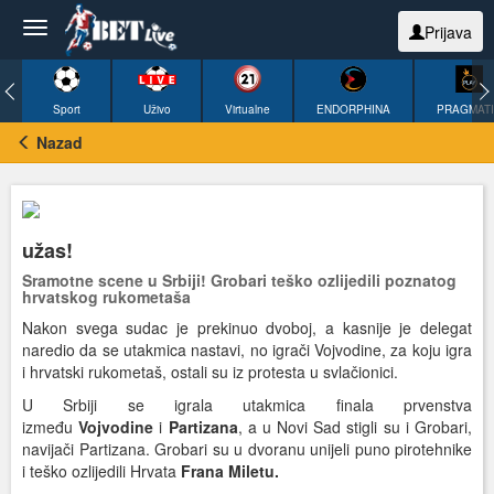
Prijava
Sport
Uživo
Virtualne
ENDORPHINA
PRAGMAT
Nazad
užas!
Sramotne scene u Srbiji! Grobari teško ozlijedili poznatog
hrvatskog rukometaša
Nakon svega sudac je prekinuo dvoboj, a kasnije je delegat
naredio da se utakmica nastavi, no igrači Vojvodine, za koju igra
i hrvatski rukometaš, ostali su iz protesta u svlačionici.
U Srbiji se igrala utakmica finala prvenstva
između
Vojvodine
i
Partizana
, a u Novi Sad stigli su i Grobari,
navijači Partizana. Grobari su u dvoranu unijeli puno pirotehnike
i teško ozlijedili Hrvata
Frana Miletu.