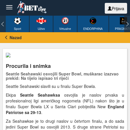
Prijava
Sport
Uživo
Virtualne
ENDORPHINA
PRAGMAT
Nazad
Procurila i snimka
Seattle Seahawski osvojili Super Bowl, muškarac izazvao
prekid: Na tijelo ispisao tri riječi
Seattle Seahawski slavili su u finalu Super Bowla.
Ekipa
Seattle Seahawksa
osvojila je naslov prvaka u
profesionalnoj ligi američkog nogometa (NFL) nakon što je u
finalu Super Bowla LX u Santa Clari pobijedila New
England
Patriotse sa 29-13
.
Za Seahawkse je to drugi naslov u četvrtom finalu, a do sada
jedini Super Bowl su osvojili 2013. S druge strane Petriotsi su