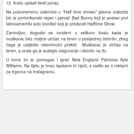
12. finalu upisali šesti poraz.
Na poluvremenu utakmice u "Half time showu" glavna zvijezda
bio je portorikanski reper i pjevač Bad Bunny koji je postao prvi
latinoamerički solo izvođač koji je predvodi Halftime Show.
Zanimljivo, dogodio se incident u velikom finalu kada je
muškarac bez majice utrčao na teren u posljednoj četvrtin, zbog
čega je uslijedio višeminutni prekid. Muškarac je utrčao na
teren, a onda ga je sustiglo osiguranje i oborilo na tlo.
U tome im je pomogao i igrač New England Patriotsa Kyle
Williams. Na tijelu je imao ispisane tri riječi, a radilo se o reklami
za trgovca na Instagramu.