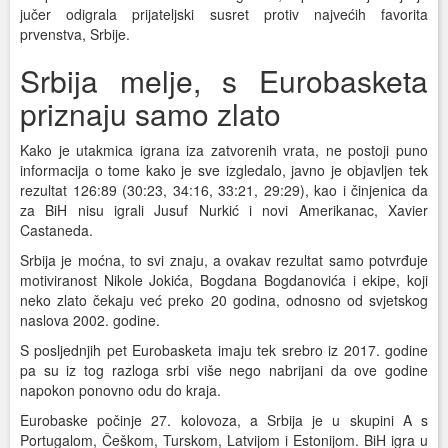
jučer odigrala prijateljski susret protiv najvećih favorita
prvenstva, Srbije.
Srbija melje, s Eurobasketa
priznaju samo zlato
Kako je utakmica igrana iza zatvorenih vrata, ne postoji puno
informacija o tome kako je sve izgledalo, javno je objavljen tek
rezultat 126:89 (30:23, 34:16, 33:21, 29:29), kao i činjenica da
za BiH nisu igrali Jusuf Nurkić i novi Amerikanac, Xavier
Castaneda.
Srbija je moćna, to svi znaju, a ovakav rezultat samo potvrđuje
motiviranost Nikole Jokića, Bogdana Bogdanovića i ekipe, koji
neko zlato čekaju već preko 20 godina, odnosno od svjetskog
naslova 2002. godine.
S posljednjih pet Eurobasketa imaju tek srebro iz 2017. godine
pa su iz tog razloga srbi više nego nabrijani da ove godine
napokon ponovno odu do kraja.
Eurobaske počinje 27. kolovoza, a Srbija je u skupini A s
Portugalom, Češkom, Turskom, Latvijom i Estonijom. BiH igra u