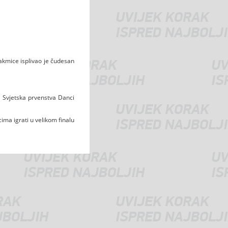
takmice isplivao je čudesan
i Svjetska prvenstva Danci
ima igrati u velikom finalu