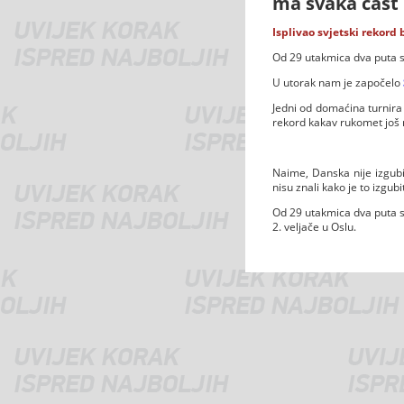
ma svaka čast
Isplivao svjetski rekord
Od 29 utakmica dva puta su
U utorak nam je započelo
Jedni od domaćina turnir
rekord kakav rukomet još n
Naime, Danska nije izgubi
nisu znali kako je to izgubi
Od 29 utakmica dva puta su
2. veljače u Oslu.