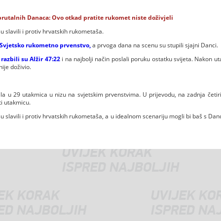
 brutalnih Danaca: Ovo otkad pratite rukomet niste doživjeli
 slavili i protiv hrvatskih rukometaša.
Svjetsko rukometno prvenstvo,
a prvoga dana na scenu su stupili sjajni Danci.
a
razbili su Alžir 47:22
i na najbolji način poslali poruku ostatku svijeta. Nakon u
ije doživio.
la u 29 utakmica u nizu na svjetskim prvenstvima. U prijevodu, na zadnja četir
ti utakmicu.
 slavili i protiv hrvatskih rukometaša, a u idealnom scenariju mogli bi baš s Danc