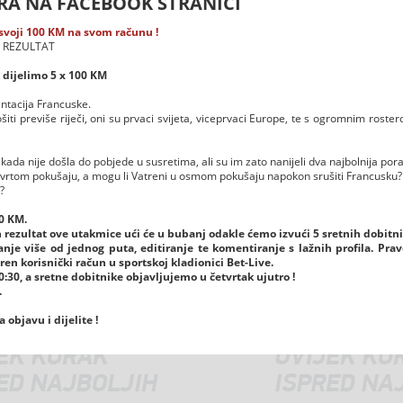
RA NA FACEBOOK STRANICI
osvoji 100 KM na svom računu !
 REZULTAT
ijelimo 5 x 100 KM
ntacija Francuske.
iti previše riječi, oni su prvaci svijeta, viceprvaci Europe, te s ogromnim roster
kada nije došla do pobjede u susretima, ali su im zato nanijeli dva najbolnija por
četvrtom pokušaju, a mogu li Vatreni u osmom pokušaju napokon srušiti Francusku?
?
0 KM.
n rezultat ove utakmice ući će u bubanj odakle ćemo izvući 5 sretnih dobitni
nje više od jednog puta, editiranje te komentiranje s lažnih profila. Pra
ren korisnički račun u sportskoj kladionici Bet-Live.
0:30, a sretne dobitnike objavljujemo u četvrtak ujutro !
.
 objavu i dijelite !