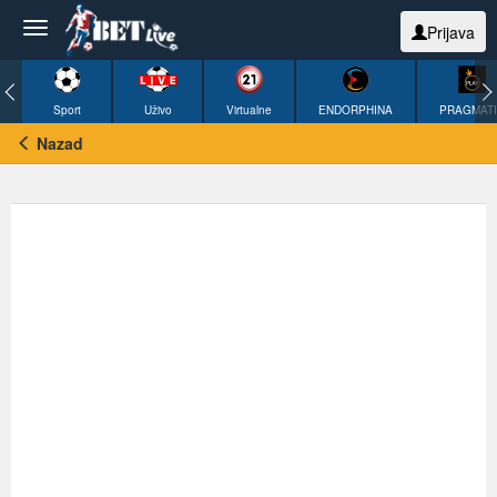
Prijava
Sport
Uživo
Virtualne
ENDORPHINA
PRAGMAT
Nazad